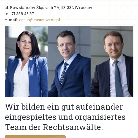
Dienstleistungsumfang
ul. Powstańców Śląskich 7A, 53-332 Wrocław
tel. 71 338 45 37
Team
e-mail:
casus@casus.wroc.pl
Mandanten
Karriere
Bauverträge – Blog
Prawnik dla pracodawcy – blog
Kontakt
Wir bilden ein gut aufeinander
eingespieltes und organisiertes
Team der Rechtsanwälte.