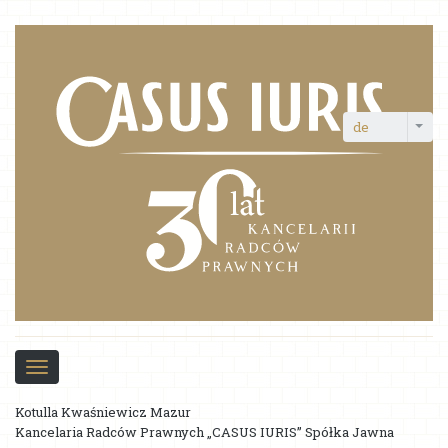
de
Toggle
navigation
Über die Kanzlei
Kotulla Kwaśniewicz Mazur
Kancelaria Radców Prawnych „CASUS IURIS” Spółka Jawna