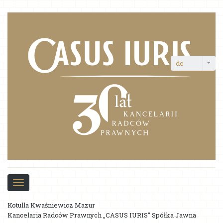
de
Toggle
navigation
Über die Kanzlei
Kotulla Kwaśniewicz Mazur
Kancelaria Radców Prawnych „CASUS IURIS” Spółka Jawna