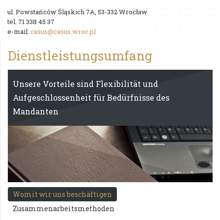
Dienstleistungsumfang
ul. Powstańców Śląskich 7A, 53-332 Wrocław
tel. 71 338 45 37
Team
e-mail:
casus@casus.wroc.pl
Mandanten
Dienstleistungsumfang
Karriere
Unsere Vorteile sind Flexibilität und
Bauverträge – Blog
Aufgeschlossenheit für Bedürfnisse des
Prawnik dla pracodawcy – blog
Mandanten
Kontakt
Womit wir uns beschäftigen
Zusammenarbeitsmethoden