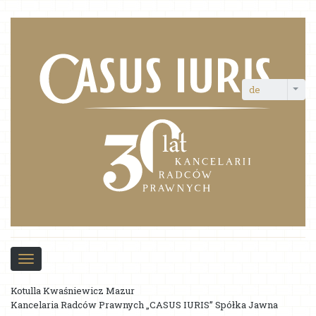
de
Toggle
navigation
Über die Kanzlei
Kotulla Kwaśniewicz Mazur
Kancelaria Radców Prawnych „CASUS IURIS” Spółka Jawna